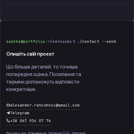
sashko@portfolio
:
~/services
$
./contact --send
Опишіть свій проєкт
Що більше деталей, то точніша
попередня оцінка. Посилання та
терміни допоможуть відповісти
конкретніше.
alexander.ratushnyi@gmail.com
Telegram
+38 067 934 07 76
Базуюсь в м. Кременчук, Україна 🇺🇦 · працюю