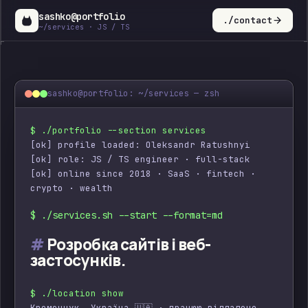
sashko@portfolio
./contact
~/services · JS / TS
Розробка сайтів і веб-застосунків.
sashko@portfolio: ~/services — zsh
$ ./portfolio --section services
[ok] profile loaded: Oleksandr Ratushnyi
[ok] role: JS / TS engineer · full-stack
[ok] online since 2018 · SaaS · fintech · 
crypto · wealth
$ ./services.sh --start --format=md
#
Розробка сайтів і веб-
застосунків.
$ ./location show
Кременчук, Україна 🇺🇦 · працюю віддалено