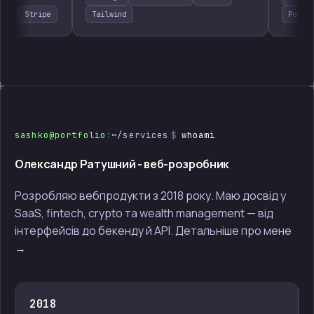
e
Stripe
Tailwind
PostgreS
sashko@portfolio
:
~/services
$
whoami
Олександр Ратушний - веб-розробник
Розробляю вебпродукти з 2018 року. Маю досвід у
SaaS, fintech, crypto та wealth management — від
інтерфейсів до бекенду й API.
Детальніше про мене
→
2018