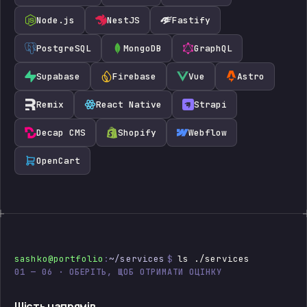
Node.js
NestJS
Fastify
PostgreSQL
MongoDB
GraphQL
Supabase
Firebase
Vue
Astro
Remix
React Native
Strapi
Decap CMS
Shopify
Webflow
OpenCart
sashko@portfolio
:
~/services
$
ls ./services
01 — 06 · ОБЕРІТЬ, ЩОБ ОТРИМАТИ ОЦІНКУ
Шість напрямів