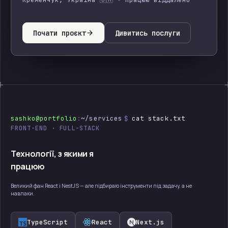
Почати проєкт
Дивитись послуги
sashko@portfolio
:
~/services
$
cat stack.txt
FRONT-END · FULL-STACK
Технології, з якими я
працюю
Великий фан React і NestJS — але підбираю інструменти під задачу, а не
навпаки.
TypeScript
React
Next.js