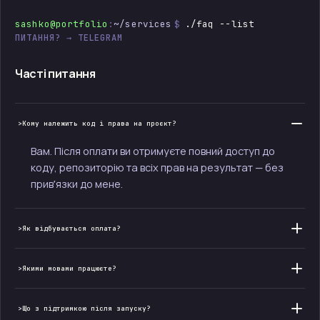
sashko@portfolio
:
~/services
$
./faq --list
ПИТАННЯ? →
TELEGRAM
Часті питання
Кому належить код і права на проєкт?
Вам. Після оплати ви отримуєте повний доступ до
коду, репозиторію та всіх прав на результат — без
привʼязки до мене.
Як відбувається оплата?
Якими мовами працюєте?
Що з підтримкою після запуску?