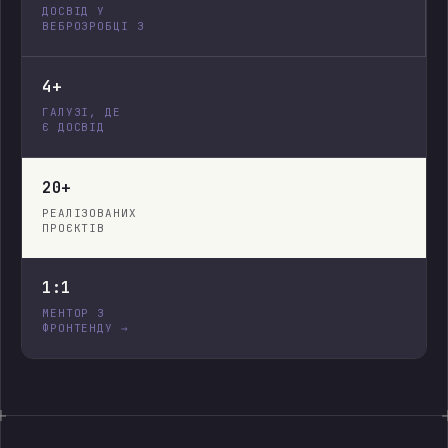
ДОСВІД У
ВЕБРОЗРОБЦІ З
4+
ГАЛУЗІ, ДЕ
Є ДОСВІД
20+
РЕАЛІЗОВАНИХ
ПРОЄКТІВ
1:1
МЕНТОР З
ФРОНТЕНДУ →