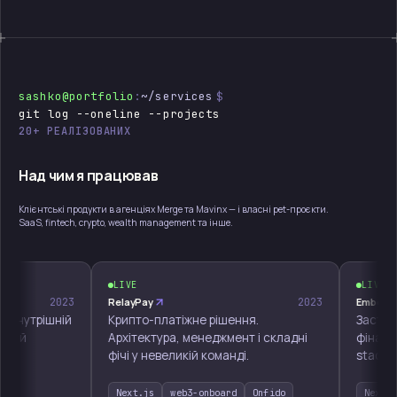
sashko@portfolio
:
~/services
$
git log --oneline --projects
20+ РЕАЛІЗОВАНИХ
Над чим я працював
Клієнтські продукти в агенціях Merge та Mavinx — і власні pet-проєкти.
SaaS, fintech, crypto, wealth management та інше.
LIVE
LIVE
2023
RelayPay
2023
Ember
Внутрішній
Крипто-платіжне рішення.
Застосун
ний
Архітектура, менеджмент і складні
фінансами
фічі у невеликій команді.
stack: но
Next.js
web3-onboard
Onfido
Next.js