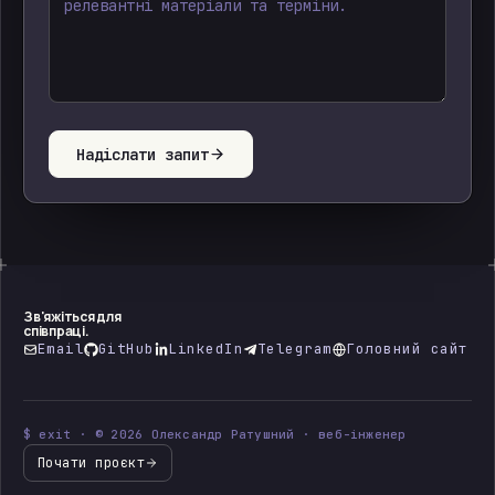
Надіслати запит
Зв'яжіться для
співпраці.
Email
GitHub
LinkedIn
Telegram
Головний сайт
$ exit · © 2026 Олександр Ратушний · веб-інженер
Почати проєкт